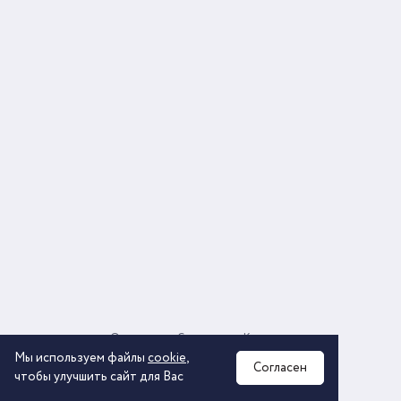
О компании
Соглашение
Контакты
Политика обработки персональных данных
Мы используем файлы
cookie
,
Согласен
чтобы улучшить сайт для Вас
2026 © ООО «КОМОС ГРУПП» «Торговая компания»