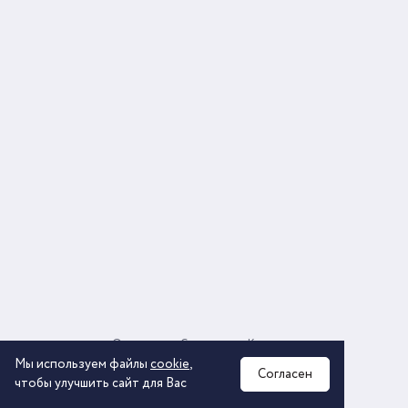
О компании
Соглашение
Контакты
Политика обработки персональных данных
Мы используем файлы
cookie
,
Согласен
чтобы улучшить сайт для Вас
2026 © ООО «КОМОС ГРУПП» «Торговая компания»