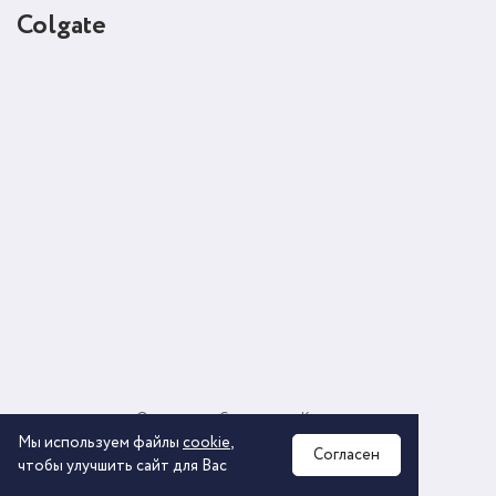
Colgate
О компании
Соглашение
Контакты
Политика обработки персональных данных
Мы используем файлы
cookie
,
Согласен
чтобы улучшить сайт для Вас
2026 © ООО «КОМОС ГРУПП» «Торговая компания»