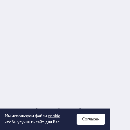
О компании
Соглашение
Контакты
Политика обработки персональных данных
Мы используем файлы
cookie
,
Согласен
чтобы улучшить сайт для Вас
2026 © ООО «КОМОС ГРУПП» «Торговая компания»