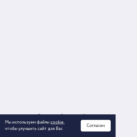
О компании
Соглашение
Контакты
Политика обработки персональных данных
Мы используем файлы
cookie
,
Согласен
чтобы улучшить сайт для Вас
2026 © ООО «КОМОС ГРУПП» «Торговая компания»