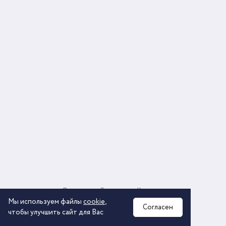
О компании
Соглашение
Контакты
Политика обработки персональных данных
Мы используем файлы
cookie
,
Согласен
чтобы улучшить сайт для Вас
2026 © ООО «КОМОС ГРУПП» «Торговая компания»