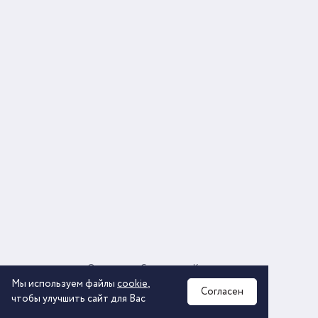
О компании
Соглашение
Контакты
Политика обработки персональных данных
Мы используем файлы
cookie
,
Согласен
чтобы улучшить сайт для Вас
2026 © ООО «КОМОС ГРУПП» «Торговая компания»