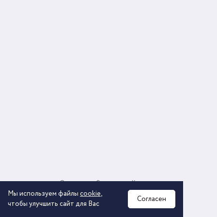
О компании
Соглашение
Контакты
Политика обработки персональных данных
Мы используем файлы
cookie
,
Согласен
чтобы улучшить сайт для Вас
2026 © ООО «КОМОС ГРУПП» «Торговая компания»