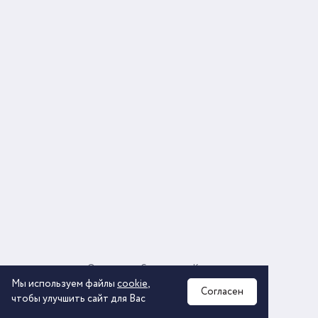
О компании
Соглашение
Контакты
Политика обработки персональных данных
Мы используем файлы
cookie
,
Согласен
чтобы улучшить сайт для Вас
2026 © ООО «КОМОС ГРУПП» «Торговая компания»