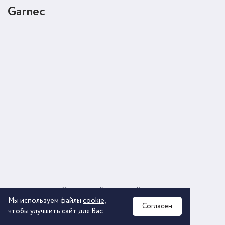
Garnec
О компании
Соглашение
Контакты
Политика обработки персональных данных
Мы используем файлы
cookie
,
Согласен
чтобы улучшить сайт для Вас
2026 © ООО «КОМОС ГРУПП» «Торговая компания»