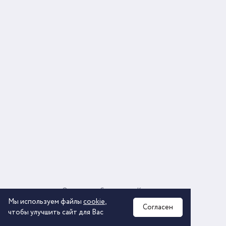
О компании
Соглашение
Контакты
Политика обработки персональных данных
Мы используем файлы
cookie
,
Согласен
чтобы улучшить сайт для Вас
2026 © ООО «КОМОС ГРУПП» «Торговая компания»