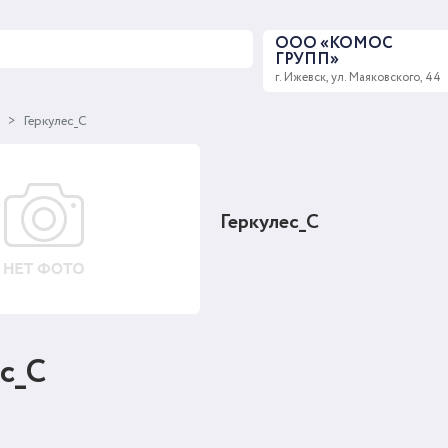
ООО «КОМОС
ГРУПП»
г. Ижевск, ул. Маяковского, 44
ы
Геркулес_С
Геркулес_С
с_С