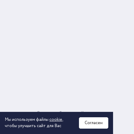
О компании
Соглашение
Контакты
Политика обработки персональных данных
Мы используем файлы
cookie
,
Согласен
чтобы улучшить сайт для Вас
2026 © ООО «КОМОС ГРУПП» «Торговая компания»