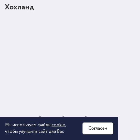
Хохланд
О компании
Соглашение
Контакты
Политика обработки персональных данных
Мы используем файлы
cookie
,
Согласен
чтобы улучшить сайт для Вас
2026 © ООО «КОМОС ГРУПП» «Торговая компания»