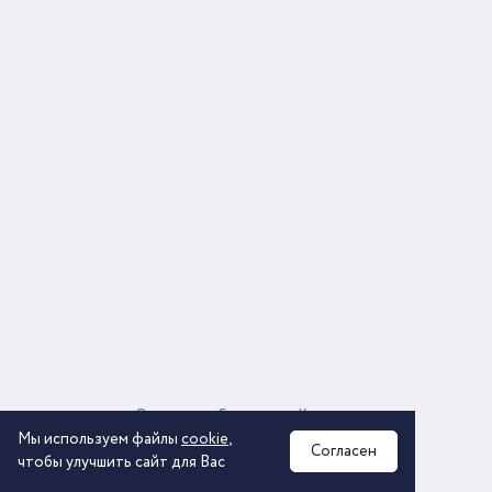
О компании
Соглашение
Контакты
Политика обработки персональных данных
Мы используем файлы
cookie
,
Согласен
чтобы улучшить сайт для Вас
2026 © ООО «КОМОС ГРУПП» «Торговая компания»