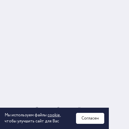
О компании
Соглашение
Контакты
Политика обработки персональных данных
Мы используем файлы
cookie
,
Согласен
чтобы улучшить сайт для Вас
2026 © ООО «КОМОС ГРУПП» «Торговая компания»