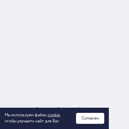
О компании
Соглашение
Контакты
Политика обработки персональных данных
Мы используем файлы
cookie
,
Согласен
чтобы улучшить сайт для Вас
2026 © ООО «КОМОС ГРУПП» «Торговая компания»