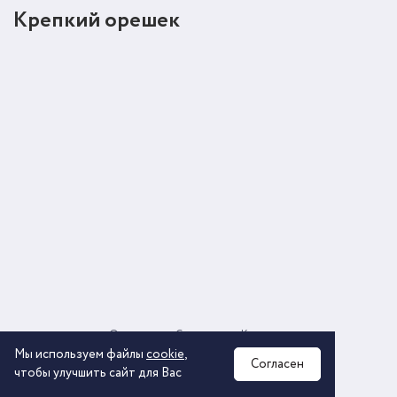
Крепкий орешек
О компании
Соглашение
Контакты
Политика обработки персональных данных
Мы используем файлы
cookie
,
Согласен
чтобы улучшить сайт для Вас
2026 © ООО «КОМОС ГРУПП» «Торговая компания»