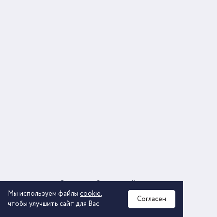
О компании
Соглашение
Контакты
Политика обработки персональных данных
Мы используем файлы
cookie
,
Согласен
чтобы улучшить сайт для Вас
2026 © ООО «КОМОС ГРУПП» «Торговая компания»