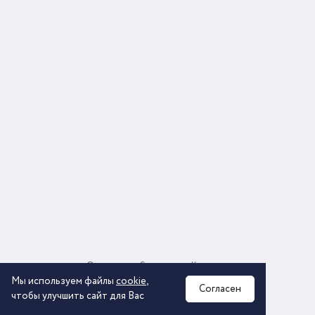
О компании
Соглашение
Контакты
Политика обработки персональных данных
Мы используем файлы
cookie
,
Согласен
чтобы улучшить сайт для Вас
2026 © ООО «КОМОС ГРУПП» «Торговая компания»