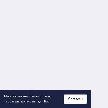
О компании
Соглашение
Контакты
Политика обработки персональных данных
Мы используем файлы
cookie
,
Согласен
чтобы улучшить сайт для Вас
2026 © ООО «КОМОС ГРУПП» «Торговая компания»