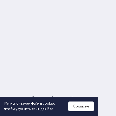
О компании
Соглашение
Контакты
Политика обработки персональных данных
Мы используем файлы
cookie
,
Согласен
чтобы улучшить сайт для Вас
2026 © ООО «КОМОС ГРУПП» «Торговая компания»