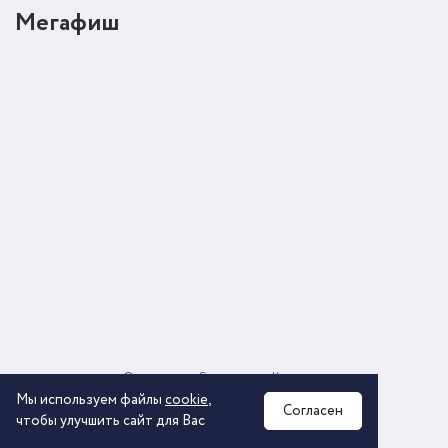
Мегафиш
О компании
Соглашение
Контакты
Политика обработки персональных данных
Мы используем файлы
cookie
,
Согласен
чтобы улучшить сайт для Вас
2026 © ООО «КОМОС ГРУПП» «Торговая компания»