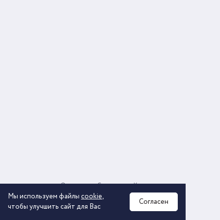
О компании
Соглашение
Контакты
Политика обработки персональных данных
Мы используем файлы
cookie
,
Согласен
чтобы улучшить сайт для Вас
2026 © ООО «КОМОС ГРУПП» «Торговая компания»