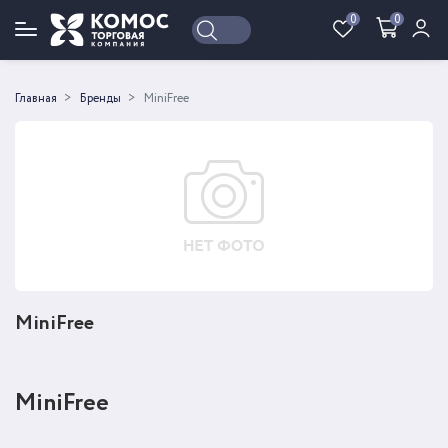
0
0
Войти
Регистрация
Главная
Бренды
MiniFree
MiniFree
MiniFree