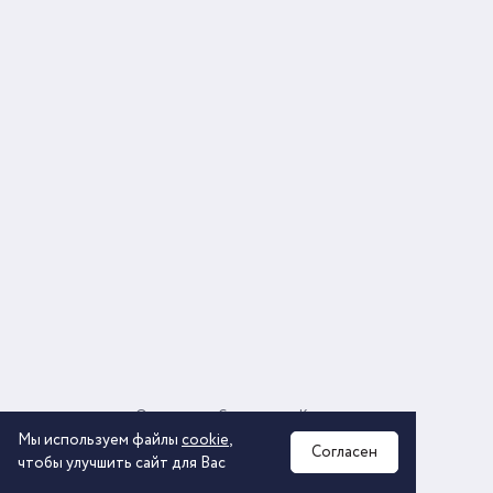
О компании
Соглашение
Контакты
Политика обработки персональных данных
Мы используем файлы
cookie
,
Согласен
чтобы улучшить сайт для Вас
2026 © ООО «КОМОС ГРУПП» «Торговая компания»