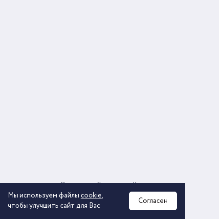
О компании
Соглашение
Контакты
Политика обработки персональных данных
Мы используем файлы
cookie
,
Согласен
чтобы улучшить сайт для Вас
2026 © ООО «КОМОС ГРУПП» «Торговая компания»