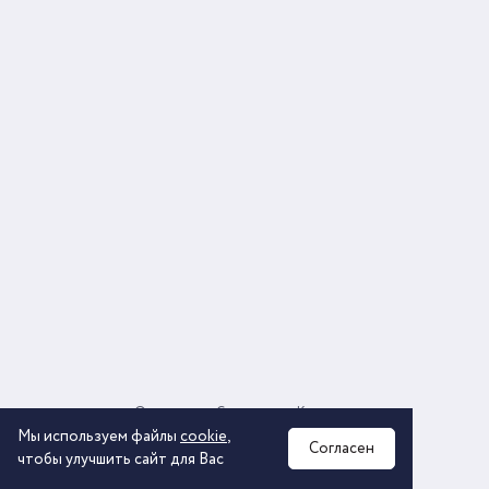
О компании
Соглашение
Контакты
Политика обработки персональных данных
Мы используем файлы
cookie
,
Согласен
чтобы улучшить сайт для Вас
2026 © ООО «КОМОС ГРУПП» «Торговая компания»