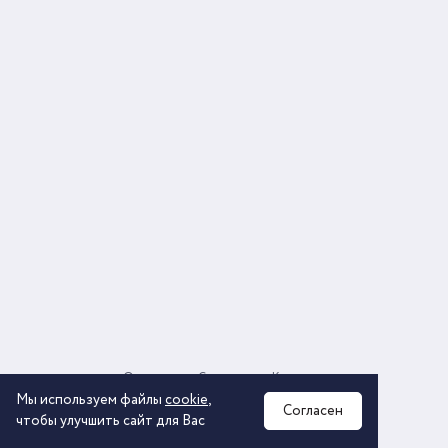
О компании
Соглашение
Контакты
Политика обработки персональных данных
Мы используем файлы
cookie
,
Согласен
чтобы улучшить сайт для Вас
2026 © ООО «КОМОС ГРУПП» «Торговая компания»