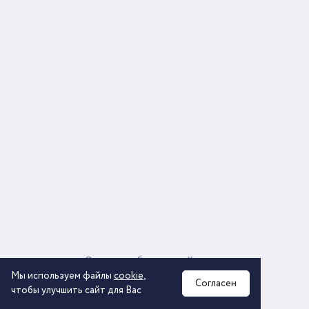
О компании
Соглашение
Контакты
Политика обработки персональных данных
Мы используем файлы
cookie
,
Согласен
чтобы улучшить сайт для Вас
2026 © ООО «КОМОС ГРУПП» «Торговая компания»