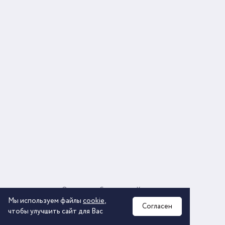
О компании
Соглашение
Контакты
Политика обработки персональных данных
Мы используем файлы
cookie
,
Согласен
чтобы улучшить сайт для Вас
2026 © ООО «КОМОС ГРУПП» «Торговая компания»