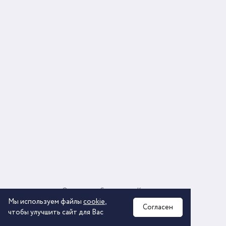
О компании
Соглашение
Контакты
Политика обработки персональных данных
Мы используем файлы
cookie
,
Согласен
чтобы улучшить сайт для Вас
2026 © ООО «КОМОС ГРУПП» «Торговая компания»