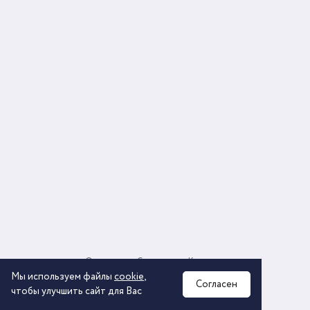
О компании
Соглашение
Контакты
Политика обработки персональных данных
Мы используем файлы
cookie
,
Согласен
чтобы улучшить сайт для Вас
2026 © ООО «КОМОС ГРУПП» «Торговая компания»