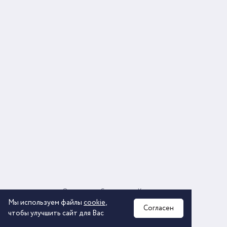
О компании
Соглашение
Контакты
Политика обработки персональных данных
Мы используем файлы
cookie
,
Согласен
чтобы улучшить сайт для Вас
2026 © ООО «КОМОС ГРУПП» «Торговая компания»