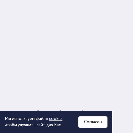
О компании
Соглашение
Контакты
Политика обработки персональных данных
Мы используем файлы
cookie
,
Согласен
чтобы улучшить сайт для Вас
2026 © ООО «КОМОС ГРУПП» «Торговая компания»