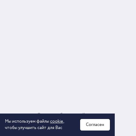
О компании
Соглашение
Контакты
Политика обработки персональных данных
Мы используем файлы
cookie
,
Согласен
чтобы улучшить сайт для Вас
2026 © ООО «КОМОС ГРУПП» «Торговая компания»