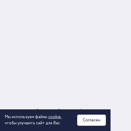
О компании
Соглашение
Контакты
Политика обработки персональных данных
Мы используем файлы
cookie
,
Согласен
чтобы улучшить сайт для Вас
2026 © ООО «КОМОС ГРУПП» «Торговая компания»