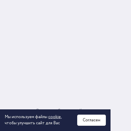
О компании
Соглашение
Контакты
Политика обработки персональных данных
Мы используем файлы
cookie
,
Согласен
чтобы улучшить сайт для Вас
2026 © ООО «КОМОС ГРУПП» «Торговая компания»