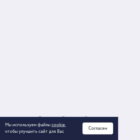
О компании
Соглашение
Контакты
Политика обработки персональных данных
Мы используем файлы
cookie
,
Согласен
чтобы улучшить сайт для Вас
2026 © ООО «КОМОС ГРУПП» «Торговая компания»