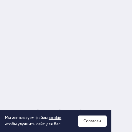
О компании
Соглашение
Контакты
Политика обработки персональных данных
Мы используем файлы
cookie
,
Согласен
чтобы улучшить сайт для Вас
2026 © ООО «КОМОС ГРУПП» «Торговая компания»