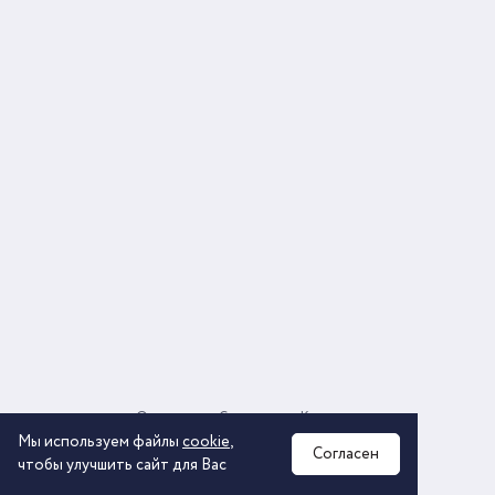
О компании
Соглашение
Контакты
Политика обработки персональных данных
Мы используем файлы
cookie
,
Согласен
чтобы улучшить сайт для Вас
2026 © ООО «КОМОС ГРУПП» «Торговая компания»