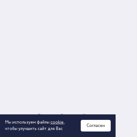
О компании
Соглашение
Контакты
Политика обработки персональных данных
Мы используем файлы
cookie
,
Согласен
чтобы улучшить сайт для Вас
2026 © ООО «КОМОС ГРУПП» «Торговая компания»