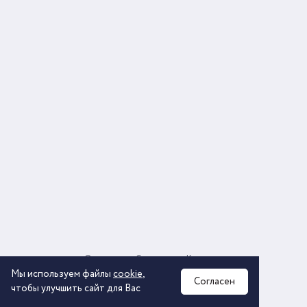
О компании
Соглашение
Контакты
Политика обработки персональных данных
Мы используем файлы
cookie
,
Согласен
чтобы улучшить сайт для Вас
2026 © ООО «КОМОС ГРУПП» «Торговая компания»