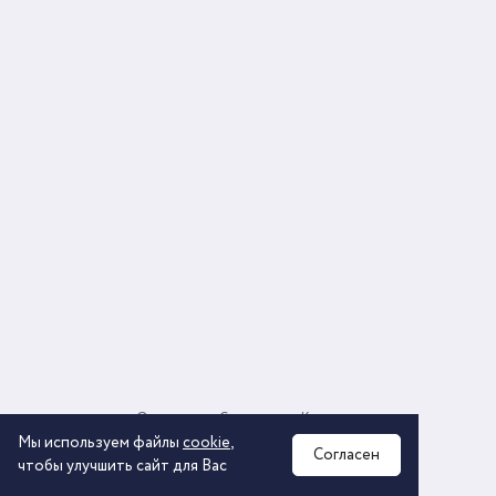
О компании
Соглашение
Контакты
Политика обработки персональных данных
Мы используем файлы
cookie
,
Согласен
чтобы улучшить сайт для Вас
2026 © ООО «КОМОС ГРУПП» «Торговая компания»