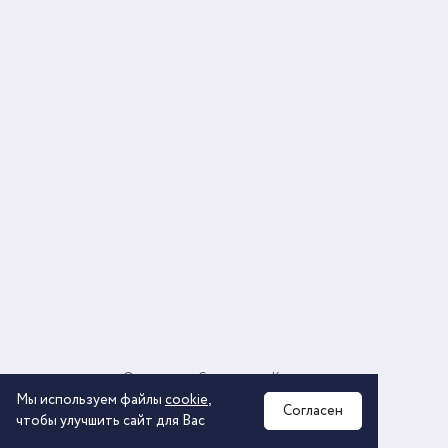
О компании
Соглашение
Контакты
Политика обработки персональных данных
Мы используем файлы
cookie
,
Согласен
чтобы улучшить сайт для Вас
2026 © ООО «КОМОС ГРУПП» «Торговая компания»