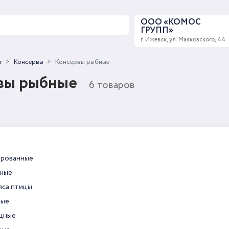
ООО «КОМОС
ГРУПП»
г. Ижевск, ул. Маяковского, 44
г
Консервы
Консервы рыбные
вы рыбные
6 товаров
ированные
бные
яса птицы
ные
щные