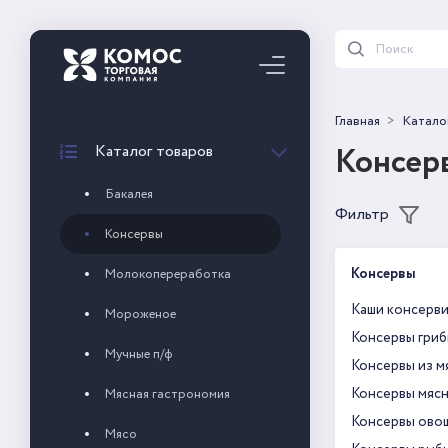
Главная
Катало
Консер
Каталог товаров
Бакалея
Фильтр
Консервы
Консервы
Молокопереработка
Каши консерв
Мороженое
Консервы гри
Мучные п/ф
Консервы из м
Консервы мяс
Мясная гастрономия
Консервы ово
Мясо