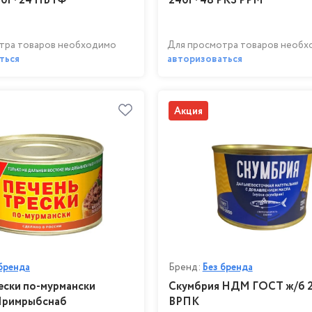
50г*24 ПБТФ
240г*48 РКЗ РРМ
тра товаров необходимо
Для просмотра товаров необ
ться
авторизоваться
Акция
бренда
Бренд:
Без бренда
ески по-мурмански
Скумбрия НДМ ГОСТ ж/б 
Примрыбснаб
ВРПК