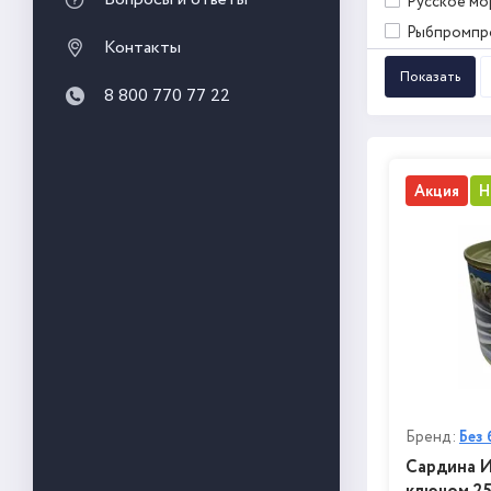
Русское мо
Рыбпромпр
Контакты
8 800 770 77 22
Акция
Н
Бренд:
Без 
Сардина И