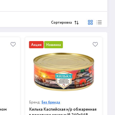
Сортировка
Акция
Новинка
Бренд:
Без бренда
ючом
Килька Каспийская н/р обжаренная