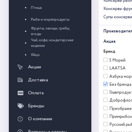
Консервы рыб
Птица
Консервы фрук
Супы консерв
Рыба и морепродукты
Фрукты, овощи, грибы,
Производите
ягоды
Чай, кофе, кондитерские
Акция
изделия
Бренд
Яйцо
5 Морей
Акции
LAATSA
Азбука мор
Доставка
Без бренда
Оплата
Главпродук
Доброфло
Бренды
Преображе
Примрыбсн
О компании
Русский ры
Вопросы и ответы