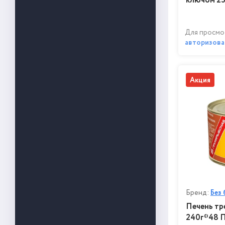
ключом 2
Для просмо
авторизова
Акция
Бренд:
Без 
Печень тр
240г*48 