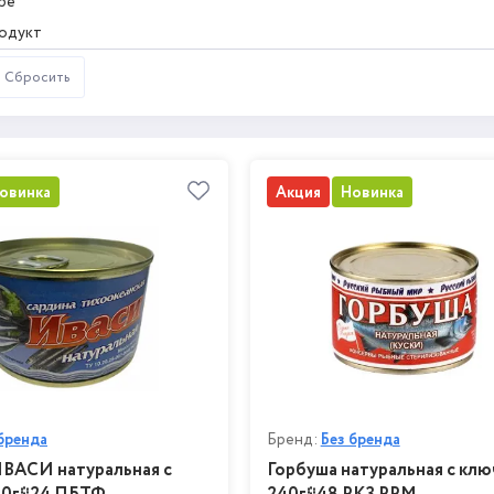
ре
одукт
овинка
Акция
Новинка
бренда
Бренд:
Без бренда
ВАСИ натуральная с
Горбуша натуральная с кл