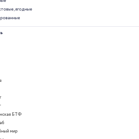
ные
товые, ягодные
ированные
ль
я
т
т
нская БТФ
аб
бный мир