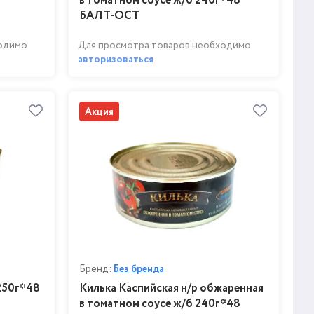
в томатном соусе ж/б 240г*48
БАЛТ-ОСТ
ходимо
Для просмотра товаров необходимо
авторизоваться
Акция
Бренд:
Без бренда
250г*48
Килька Каспийская н/р обжаренная
в томатном соусе ж/б 240г*48