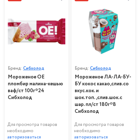
Бренд:
Сибхолод
Бренд:
Сибхолод
Мороженое ОЕ
Мороженое ЛА-ЛА-БУ-
пломбир малина-кешью
БУ кокос какао,слив.со
ваф/ст 100г*24
вкус.кок. и
Сибхолод
шок.топ.,слив.шок.с
шар. пл/ст 180г*8
Сибхолод
Для просмотра товаров
Для просмотра товаров
необходимо
необходимо
авторизоваться
авторизоваться