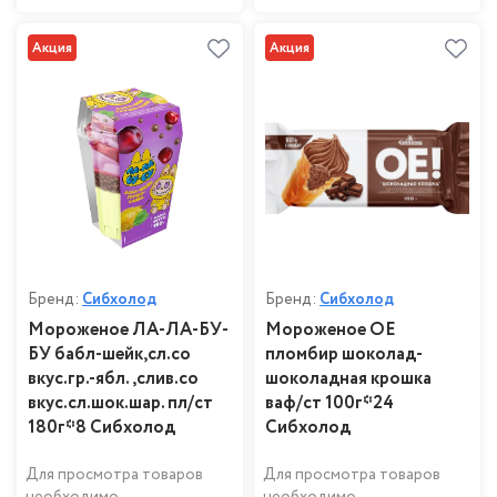
Акция
Акция
Бренд:
Сибхолод
Бренд:
Сибхолод
Мороженое ЛА-ЛА-БУ-
Мороженое ОЕ
БУ бабл-шейк,сл.со
пломбир шоколад-
вкус.гр.-ябл.,слив.со
шоколадная крошка
вкус.сл.шок.шар. пл/ст
ваф/ст 100г*24
180г*8 Сибхолод
Сибхолод
Для просмотра товаров
Для просмотра товаров