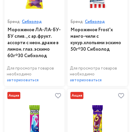
Бренд:
Сибхолод
Бренд:
Сибхолод
Мороженое ЛА-ЛА-БУ-
Мороженое Frost'x
БУ слив., с ар.фрукт.
манго-чили с
ассорти с неон.драже в
кукур.хлопьями эскимо
лимон. глаз. эскимо
50г*30 Сибхолод
60г*30 Сибхолод
Для просмотра товаров
Для просмотра товаров
необходимо
необходимо
авторизоваться
авторизоваться
Акция
Акция