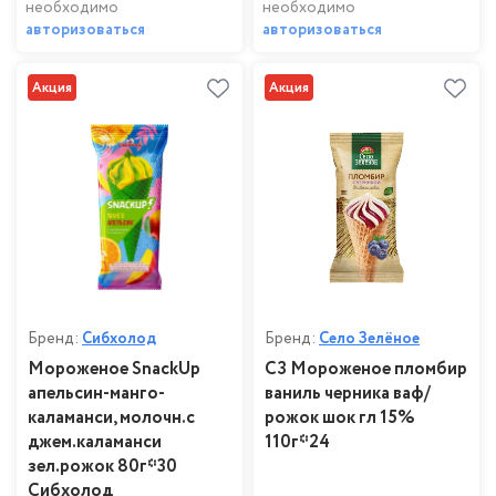
необходимо
необходимо
авторизоваться
авторизоваться
Акция
Акция
Бренд:
Сибхолод
Бренд:
Село Зелёное
Мороженое SnackUp
СЗ Мороженое пломбир
апельсин-манго-
ваниль черника ваф/
каламанси, молочн.с
рожок шок гл 15%
джем.каламанси
110г*24
зел.рожок 80г*30
Сибхолод