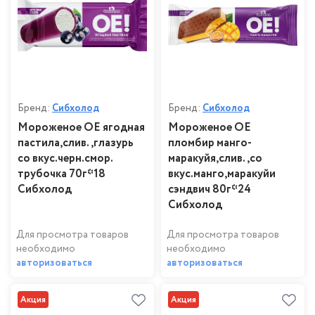
Бренд:
Сибхолод
Бренд:
Сибхолод
Мороженое ОЕ ягодная
Мороженое ОЕ
пастила,слив.,глазурь
пломбир манго-
со вкус.черн.смор.
маракуйя,слив.,со
трубочка 70г*18
вкус.манго,маракуйи
Сибхолод
сэндвич 80г*24
Сибхолод
Для просмотра товаров
Для просмотра товаров
необходимо
необходимо
авторизоваться
авторизоваться
Акция
Акция