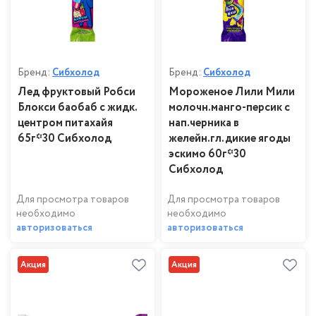
Бренд:
Сибхолод
Бренд:
Сибхолод
Лед фруктовый Робси
Мороженое Лили Мили
Блокси баобаб с жидк.
молочн.манго-персик с
центром питахайя
нап.черника в
65г*30 Сибхолод
желейн.гл.дикие ягоды
эскимо 60г*30
Сибхолод
Для просмотра товаров
Для просмотра товаров
необходимо
необходимо
авторизоваться
авторизоваться
Акция
Акция