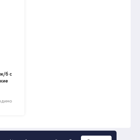
ж/б с
кие
ходимо