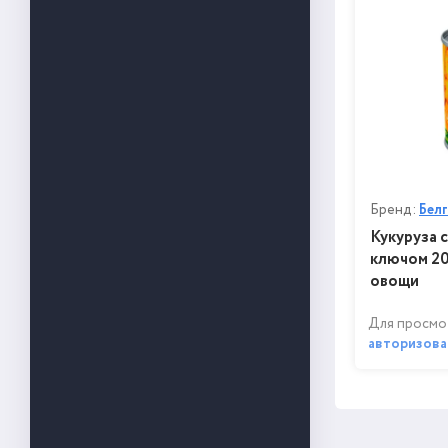
Бренд:
Бел
Кукуруза 
ключом 20
овощи
Для просмо
авторизова