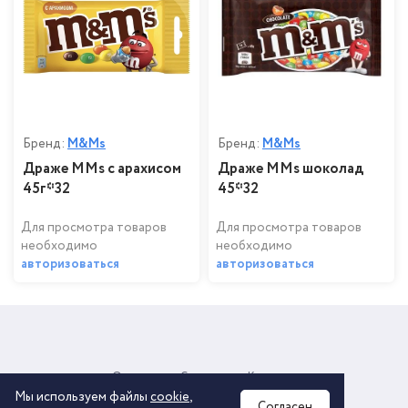
Бренд:
M&Ms
Бренд:
M&Ms
Драже MMs с арахисом
Драже MMs шоколад
45г*32
45*32
Для просмотра товаров
Для просмотра товаров
необходимо
необходимо
авторизоваться
авторизоваться
О компании
Соглашение
Контакты
Политика обработки персональных данных
Мы используем файлы
cookie
,
Согласен