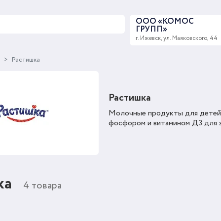
ООО «КОМОС
ГРУПП»
г. Ижевск, ул. Маяковского, 44
ы
Растишка
Растишка
Молочные продукты для детей 
фосфором и витамином Д3 для з
ка
4 товара