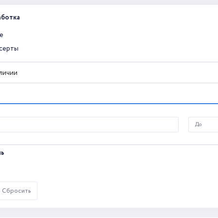
аботка
е
серты
аличии
ль