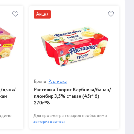
Акция
Бренд:
Растишка
а/дыня/
Растишка Творог Клубника/банан/
кан
пломбир 3,5% стакан (45г*6)
270г*8
ходимо
Для просмотра товаров необходимо
авторизоваться