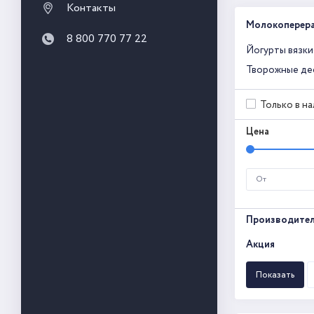
Контакты
Молокоперер
8 800 770 77 22
Йогурты вязки
Творожные де
Только в н
Цена
Производите
Акция