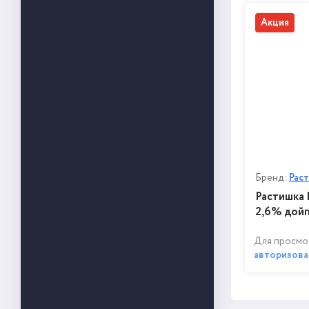
Акция
Бренд:
Рас
Растишка 
2,6% дойп
Для просмо
авторизова