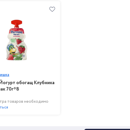
тишка
Йогурт обогащ Клубника
ак 70г*8
тра товаров необходимо
ться