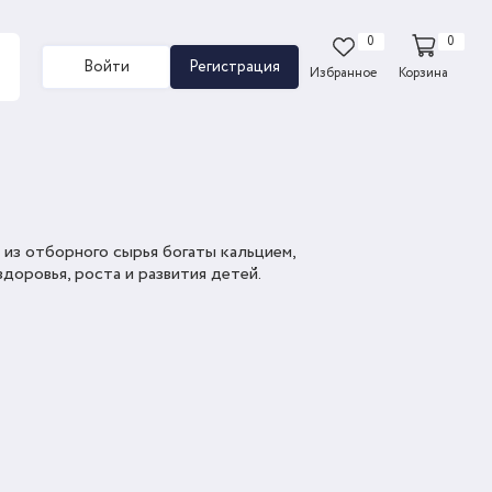
0
0
Войти
Регистрация
Избранное
Корзина
из отборного сырья богаты кальцием,
доровья, роста и развития детей.