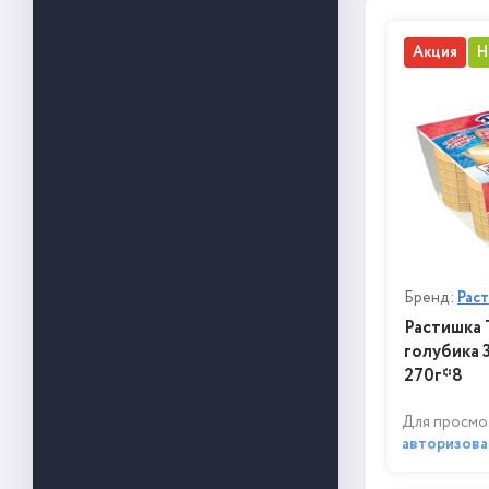
Акция
Н
Бренд:
Рас
Растишка 
голубика 
270г*8
Для просмо
авторизова