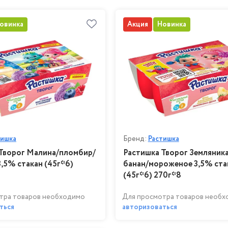
овинка
Акция
Новинка
тишка
Бренд:
Растишка
Творог Малина/пломбир/
Растишка Творог Земляник
3,5% стакан (45г*6)
банан/мороженое 3,5% ста
(45г*6) 270г*8
тра товаров необходимо
Для просмотра товаров необ
ться
авторизоваться