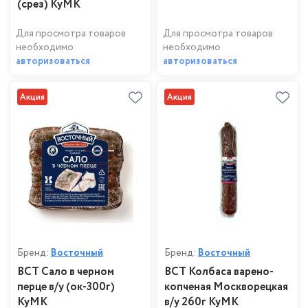
(срез) КуМК
Для просмотра товаров
Для просмотра товаров
необходимо
необходимо
авторизоваться
авторизоваться
Акция
Акция
Бренд:
Восточный
Бренд:
Восточный
ВСТ Сало в черном
ВСТ Колбаса варено-
перце в/у (ок-300г)
копченая Москворецкая
КуМК
в/у 260г КуМК