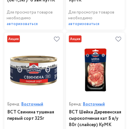
(ок-1,5кг)*6 зам КуМК
КуМК
Для просмотра товаров
Для просмотра товаров
необходимо
необходимо
авторизоваться
авторизоваться
Акция
Акция
Бренд:
Восточный
Бренд:
Восточный
ВСТ Свинина тушеная
ВСТ Шейка Деревенская
первый сорт 325г
сырокопченая кат Б в/у
80г (слайсер) КуМК