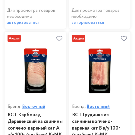
Для просмотра товаров
Для просмотра товаров
необходимо
необходимо
авторизоваться
авторизоваться
Акция
Акция
Бренд:
Восточный
Бренд:
Восточный
ВСТ Карбонад
ВСТ Грудинка из
Деревенский из свинины
свинины копчено-
копчено-вареный кат А
вареная кат В в/у 100г
в/у 100г (слайсер) КуМК
(слайсер) КуМК