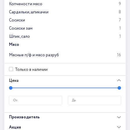
Копчености мясо
9
Сардельки, шпикачки
8
Сосиски
7
Сосиски зам
1
Шпик, сало
1
Мясо
Мясные п/ф и мясо разруб
16
Только в наличии
Цена
Производитель
Акция