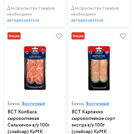
Для просмотра товаров
Для просмотра товаров
необходимо
необходимо
авторизоваться
авторизоваться
Акция
Акция
Бренд:
Восточный
Бренд:
Восточный
ВСТ Колбаса
ВСТ Карпаччо
сырокопченая
сырокопченое сорт
Сальчичон в/у 100г
экстра в/у 100г
(слайсер) КуМК
(слайсер) КуМК